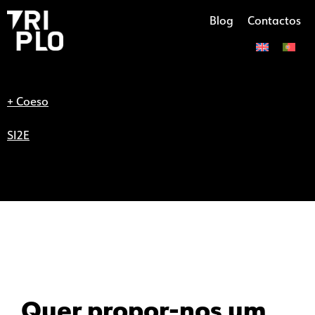
Blog
Contactos
+ Coeso
SI2E
Quer propor-nos um